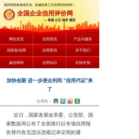
国内招投标领域专业、权威的第三方信用评价机构！
全国企业信用评价网
— 客观 公正 科学 规范
网站首页
信用资讯
产品与服务
招投标信用
信用查询
关于我们
诚信榜样
信用知识
在线申报
加快创新 进一步便企利民 “信用代证”来
了
分享到：
近日，国家发展改革委、公安部、国
家数据局公布了全面推行以专项信用报
告替代有无违法违规记录证明的通