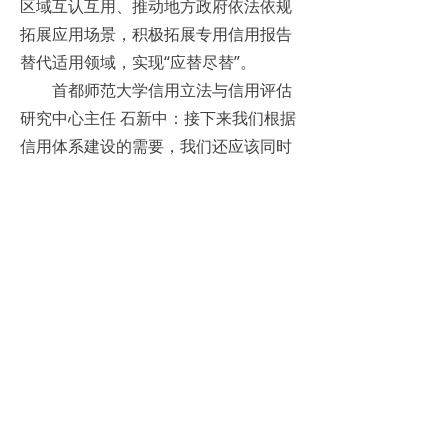
区域互认互用、推动地方政府依法依规
拓展应用场景，积极拓展专用信用报告
替代适用领域，实现“应替尽替”。
首都师范大学信用立法与信用评估
研究中心主任 石新中：接下来我们根据
信用体系建设的需要，我们还应该同时
把各个的主体的正面的守信行为也来归
集共享。这样作为政府部门和市场其他
主体对相关信用主体信用状况的重要参
考。
专家表示，进一步健全社会信用体
系对于我国统一大市场建设和改善营商
环境等具有重要意义，也为经济社会高
质量发展提供基础性支撑。
首都师范大学信用立法与信用评估
研究中心主任 石新中：信用机制，它是