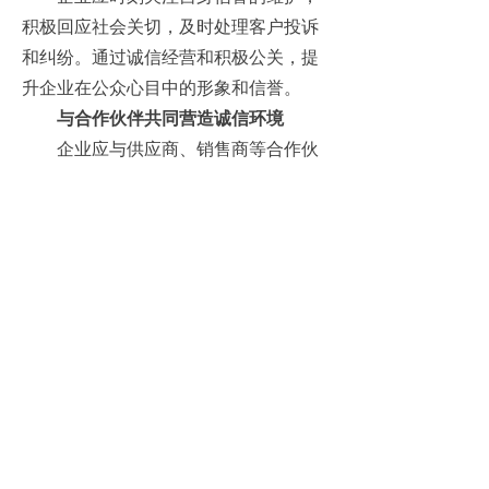
积极回应社会关切，及时处理客户投诉
和纠纷。通过诚信经营和积极公关，提
升企业在公众心目中的形象和信誉。
与合作伙伴共同营造诚信环境
企业应与供应商、销售商等合作伙
伴共同营造一个诚信的商业环境。通过
建立长期稳定的合作关系，实现信息共
享和互利共赢，共同提升企业信用价
值。
总结：
企业信用对于企业的发展具有至关
重要的意义。它是企业赢得客户和合作
伙伴信任的关键，也是企业在市场竞争
中取得优势的重要因素。通过不断提升
企业信用水平，企业可以树立良好的品